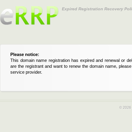
Expired Registration Recovery Pol
Please notice:
Bitte beachten Sie:
This domain name registration has expired and renewal or dele
Diese Domainregistrierung ist abgelaufen und die Verläng
are the registrant and want to renew the domain name, please 
Domain stehen an. Wenn Sie der Registrant sind und di
service provider.
verlängern möchten, kontaktieren Sie bitte Ihren Service-Provid
© 2026