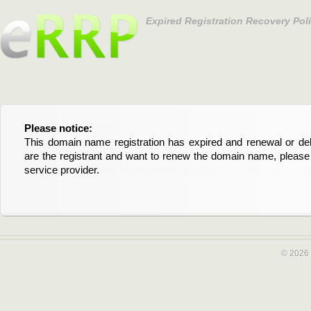
Expired Registration Recovery Pol
Please notice:
Bitte beachten Sie:
This domain name registration has expired and renewal or dele
Diese Domainregistrierung ist abgelaufen und die Verläng
are the registrant and want to renew the domain name, please 
Domain stehen an. Wenn Sie der Registrant sind und di
service provider.
verlängern möchten, kontaktieren Sie bitte Ihren Service-Provid
© 2026