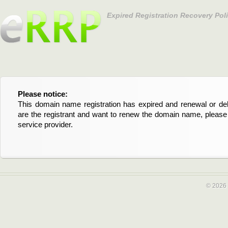
Expired Registration Recovery Pol
Please notice:
Bitte beachten Sie:
This domain name registration has expired and renewal or dele
Diese Domainregistrierung ist abgelaufen und die Verläng
are the registrant and want to renew the domain name, please 
Domain stehen an. Wenn Sie der Registrant sind und di
service provider.
verlängern möchten, kontaktieren Sie bitte Ihren Service-Provid
© 2026